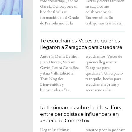
fotorreportaje, Jacobo
Letras y cierra también
García Ochoa pone el
su etapa como
broche final a su
colaborador de
formación en el Grado
Entremedios. Su
de Periodismo de la
trabajo nos traslada a...
Te escuchamos. Voces de quienes
llegaron a Zaragoza para quedarse
Autoría: Denis Benito,
escuchamos. Voces de
Juan Huerta, Miriam
quienes llegaron a
Gavín, Laura González
Zaragoza para
y Ana Valle Edición:
quedarse”. Un espacio
Toñi Nogales
tranquilo, hecho para
Bienvenidos y
escuchar sin prisas y
bienvenidas a “Te
acercarnos a las...
Reflexionamos sobre la difusa línea
entre periodistas e influencers en
«Fuera de Contexto»
Llegan las últimas
nuestro propio podcast