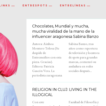
LINKS
ENTRESPOTS
ENTRELÍNEAS
Chocolates, Mundial y mucha,
mucha viralidad de la mano de la
influencer aragonesa Sabina Banzo
Autora: Ainhoa
Sabina Banzo, tras
Montero Tolosa (Se
años como reportera
despide de
de televisión y locutora
Entremedios con esta
de spots para grandes
pieza. Gracias).
marcas, comenzó su
Editora: Patricia
andadura en redes
Gascón Vera. La
sociales después...
periodista zaragozana
RELIGION IN CLUJ: LIVING IN THE
ILLOGICAL
Con este
Facultad de Filosofía y