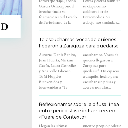
fotorreportaje, Jacobo
Letras y cierra también
García Ochoa pone el
su etapa como
broche final a su
colaborador de
formación en el Grado
Entremedios. Su
de Periodismo de la
trabajo nos traslada a...
ID
Te escuchamos. Voces de quienes
llegaron a Zaragoza para quedarse
Autoría: Denis Benito,
escuchamos. Voces de
Juan Huerta, Miriam
quienes llegaron a
Gavín, Laura González
Zaragoza para
y Ana Valle Edición:
quedarse”. Un espacio
Toñi Nogales
tranquilo, hecho para
Bienvenidos y
escuchar sin prisas y
bienvenidas a “Te
acercarnos a las...
Reflexionamos sobre la difusa línea
entre periodistas e influencers en
«Fuera de Contexto»
Llegan las últimas
nuestro propio podcast