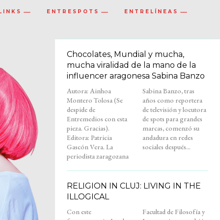
LINKS
ENTRESPOTS
ENTRELÍNEAS
Chocolates, Mundial y mucha,
mucha viralidad de la mano de la
influencer aragonesa Sabina Banzo
Autora: Ainhoa
Sabina Banzo, tras
Montero Tolosa (Se
años como reportera
despide de
de televisión y locutora
Entremedios con esta
de spots para grandes
pieza. Gracias).
marcas, comenzó su
Editora: Patricia
andadura en redes
Gascón Vera. La
sociales después...
periodista zaragozana
RELIGION IN CLUJ: LIVING IN THE
ILLOGICAL
Con este
Facultad de Filosofía y