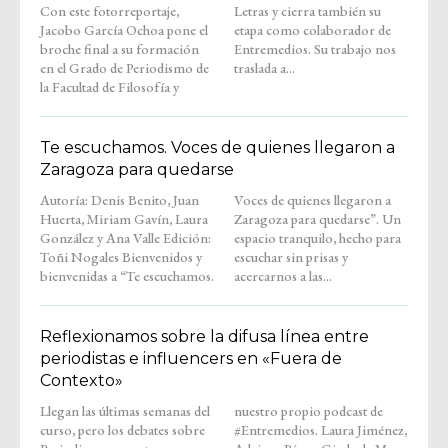
Con este fotorreportaje,
Letras y cierra también su
Jacobo García Ochoa pone el
etapa como colaborador de
broche final a su formación
Entremedios. Su trabajo nos
en el Grado de Periodismo de
traslada a...
la Facultad de Filosofía y
Te escuchamos. Voces de quienes llegaron a
Zaragoza para quedarse
Autoría: Denis Benito, Juan
Voces de quienes llegaron a
Huerta, Miriam Gavín, Laura
Zaragoza para quedarse”. Un
González y Ana Valle Edición:
espacio tranquilo, hecho para
Toñi Nogales Bienvenidos y
escuchar sin prisas y
bienvenidas a “Te escuchamos.
acercarnos a las...
Reflexionamos sobre la difusa línea entre
periodistas e influencers en «Fuera de
Contexto»
Llegan las últimas semanas del
nuestro propio podcast de
curso, pero los debates sobre
#Entremedios. Laura Jiménez,