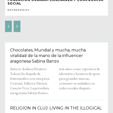
SOCIAL
ENTREMEDIOS
Chocolates, Mundial y mucha, mucha
viralidad de la mano de la influencer
aragonesa Sabina Banzo
Autora: Ainhoa Montero
tras años como reportera de
Tolosa (Se despide de
televisión y locutora de spots
Entremedios con esta pieza.
para grandes marcas,
Gracias). Editora: Patricia
comenzó su andadura en
Gascón Vera. La periodista
redes sociales después...
zaragozana Sabina Banzo,
RELIGION IN CLUJ: LIVING IN THE ILLOGICAL