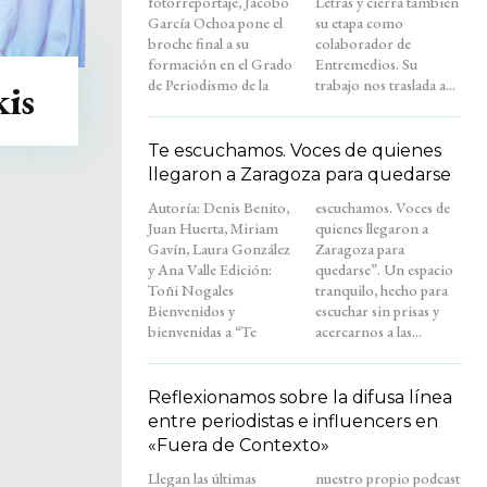
fotorreportaje, Jacobo
Letras y cierra también
García Ochoa pone el
su etapa como
broche final a su
colaborador de
formación en el Grado
Entremedios. Su
de Periodismo de la
trabajo nos traslada a...
kis
Te escuchamos. Voces de quienes
llegaron a Zaragoza para quedarse
Autoría: Denis Benito,
escuchamos. Voces de
Juan Huerta, Miriam
quienes llegaron a
Gavín, Laura González
Zaragoza para
y Ana Valle Edición:
quedarse”. Un espacio
Toñi Nogales
tranquilo, hecho para
Bienvenidos y
escuchar sin prisas y
bienvenidas a “Te
acercarnos a las...
Reflexionamos sobre la difusa línea
entre periodistas e influencers en
«Fuera de Contexto»
Llegan las últimas
nuestro propio podcast