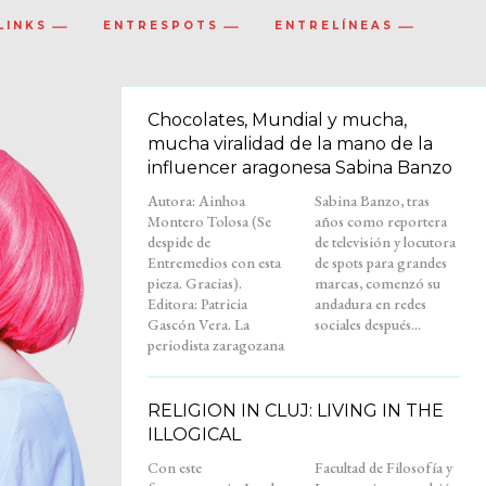
LINKS
ENTRESPOTS
ENTRELÍNEAS
Chocolates, Mundial y mucha,
mucha viralidad de la mano de la
influencer aragonesa Sabina Banzo
Autora: Ainhoa
Sabina Banzo, tras
Montero Tolosa (Se
años como reportera
despide de
de televisión y locutora
Entremedios con esta
de spots para grandes
pieza. Gracias).
marcas, comenzó su
Editora: Patricia
andadura en redes
Gascón Vera. La
sociales después...
periodista zaragozana
RELIGION IN CLUJ: LIVING IN THE
ILLOGICAL
Con este
Facultad de Filosofía y