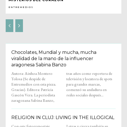
ENTREMEDIOS
Chocolates, Mundial y mucha, mucha
viralidad de la mano de la influencer
aragonesa Sabina Banzo
Autora: Ainhoa Montero
tras años como reportera de
Tolosa (Se despide de
televisión y locutora de spots
Entremedios con esta pieza.
para grandes marcas,
Gracias). Editora: Patricia
comenzó su andadura en
Gascón Vera. La periodista
redes sociales después...
zaragozana Sabina Banzo,
RELIGION IN CLUJ: LIVING IN THE ILLOGICAL
Con este fotorreportaje,
Letras y cierra también su