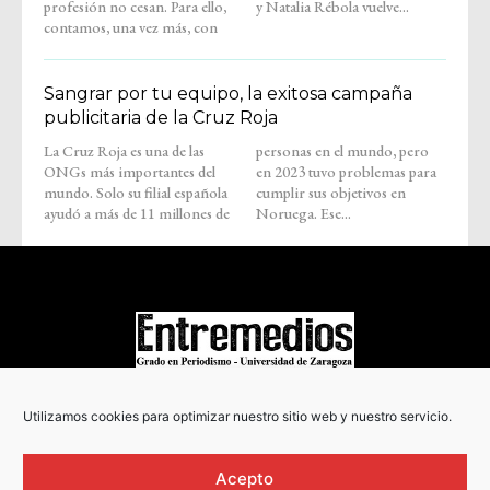
profesión no cesan. Para ello,
y Natalia Rébola vuelve...
contamos, una vez más, con
Sangrar por tu equipo, la exitosa campaña
publicitaria de la Cruz Roja
La Cruz Roja es una de las
personas en el mundo, pero
ONGs más importantes del
en 2023 tuvo problemas para
mundo. Solo su filial española
cumplir sus objetivos en
ayudó a más de 11 millones de
Noruega. Ese...
COPYRIGHT © 2022
Utilizamos cookies para optimizar nuestro sitio web y nuestro servicio.
Acepto