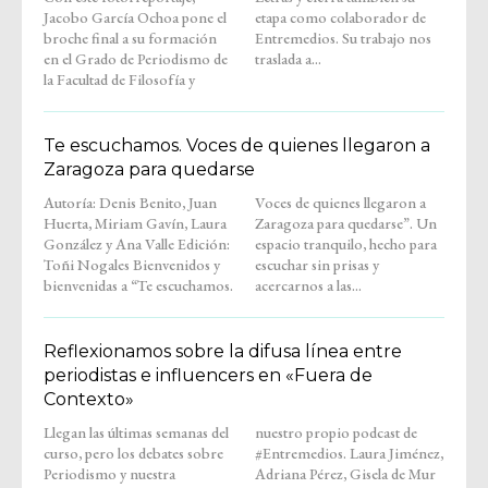
Jacobo García Ochoa pone el
etapa como colaborador de
broche final a su formación
Entremedios. Su trabajo nos
en el Grado de Periodismo de
traslada a...
la Facultad de Filosofía y
Te escuchamos. Voces de quienes llegaron a
Zaragoza para quedarse
Autoría: Denis Benito, Juan
Voces de quienes llegaron a
Huerta, Miriam Gavín, Laura
Zaragoza para quedarse”. Un
González y Ana Valle Edición:
espacio tranquilo, hecho para
Toñi Nogales Bienvenidos y
escuchar sin prisas y
bienvenidas a “Te escuchamos.
acercarnos a las...
Reflexionamos sobre la difusa línea entre
periodistas e influencers en «Fuera de
Contexto»
Llegan las últimas semanas del
nuestro propio podcast de
curso, pero los debates sobre
#Entremedios. Laura Jiménez,
Periodismo y nuestra
Adriana Pérez, Gisela de Mur