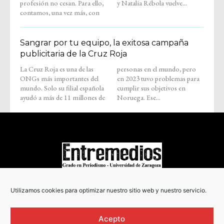
profesión no cesan. Para ello,
y Natalia Rébola vuelve...
contamos, una vez más, con
Sangrar por tu equipo, la exitosa campaña
publicitaria de la Cruz Roja
La Cruz Roja es una de las
personas en el mundo, pero
ONGs más importantes del
en 2023 tuvo problemas para
mundo. Solo su filial española
cumplir sus objetivos en
ayudó a más de 11 millones de
Noruega. Ese...
COPYRIGHT © 2022
Utilizamos cookies para optimizar nuestro sitio web y nuestro servicio.
Acepto