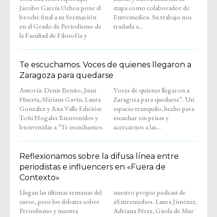
Jacobo García Ochoa pone el
etapa como colaborador de
broche final a su formación
Entremedios. Su trabajo nos
en el Grado de Periodismo de
traslada a...
la Facultad de Filosofía y
Te escuchamos. Voces de quienes llegaron a
Zaragoza para quedarse
Autoría: Denis Benito, Juan
Voces de quienes llegaron a
Huerta, Miriam Gavín, Laura
Zaragoza para quedarse”. Un
González y Ana Valle Edición:
espacio tranquilo, hecho para
Toñi Nogales Bienvenidos y
escuchar sin prisas y
bienvenidas a “Te escuchamos.
acercarnos a las...
Reflexionamos sobre la difusa línea entre
periodistas e influencers en «Fuera de
Contexto»
Llegan las últimas semanas del
nuestro propio podcast de
curso, pero los debates sobre
#Entremedios. Laura Jiménez,
Periodismo y nuestra
Adriana Pérez, Gisela de Mur