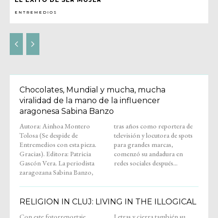
ENTREMEDIOS
Chocolates, Mundial y mucha, mucha
viralidad de la mano de la influencer
aragonesa Sabina Banzo
Autora: Ainhoa Montero
tras años como reportera de
Tolosa (Se despide de
televisión y locutora de spots
Entremedios con esta pieza.
para grandes marcas,
Gracias). Editora: Patricia
comenzó su andadura en
Gascón Vera. La periodista
redes sociales después...
zaragozana Sabina Banzo,
RELIGION IN CLUJ: LIVING IN THE ILLOGICAL
Con este fotorreportaje,
Letras y cierra también su