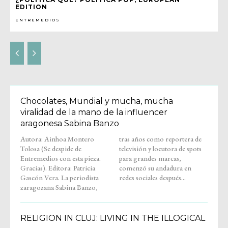
EDITION
ENTREMEDIOS
Chocolates, Mundial y mucha, mucha
viralidad de la mano de la influencer
aragonesa Sabina Banzo
Autora: Ainhoa Montero
tras años como reportera de
Tolosa (Se despide de
televisión y locutora de spots
Entremedios con esta pieza.
para grandes marcas,
Gracias). Editora: Patricia
comenzó su andadura en
Gascón Vera. La periodista
redes sociales después...
zaragozana Sabina Banzo,
RELIGION IN CLUJ: LIVING IN THE ILLOGICAL