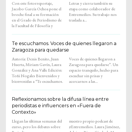
Con este fotorreportaje,
Letras y cierra también su
Jacobo García Ochoa pone el
etapa como colaborador de
broche final a su formación
Entremedios. Su trabajo nos
en el Grado de Periodismo de
traslada a...
la Facultad de Filosofía y
Te escuchamos. Voces de quienes llegaron a
Zaragoza para quedarse
Autoría: Denis Benito, Juan
Voces de quienes llegaron a
Huerta, Miriam Gavín, Laura
Zaragoza para quedarse”. Un
González y Ana Valle Edición:
espacio tranquilo, hecho para
Toñi Nogales Bienvenidos y
escuchar sin prisas y
bienvenidas a “Te escuchamos.
acercarnos a las...
Reflexionamos sobre la difusa línea entre
periodistas e influencers en «Fuera de
Contexto»
Llegan las últimas semanas del
nuestro propio podcast de
curso, pero los debates sobre
#Entremedios. Laura Jiménez,