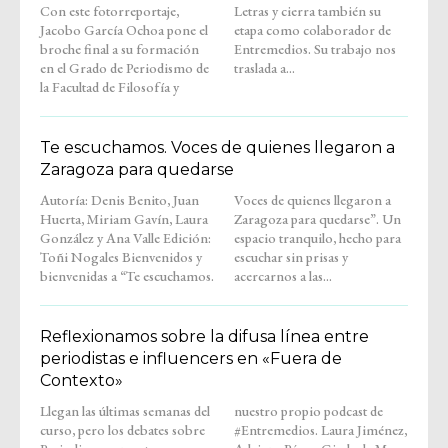
Con este fotorreportaje,
Letras y cierra también su
Jacobo García Ochoa pone el
etapa como colaborador de
broche final a su formación
Entremedios. Su trabajo nos
en el Grado de Periodismo de
traslada a...
la Facultad de Filosofía y
Te escuchamos. Voces de quienes llegaron a
Zaragoza para quedarse
Autoría: Denis Benito, Juan
Voces de quienes llegaron a
Huerta, Miriam Gavín, Laura
Zaragoza para quedarse”. Un
González y Ana Valle Edición:
espacio tranquilo, hecho para
Toñi Nogales Bienvenidos y
escuchar sin prisas y
bienvenidas a “Te escuchamos.
acercarnos a las...
Reflexionamos sobre la difusa línea entre
periodistas e influencers en «Fuera de
Contexto»
Llegan las últimas semanas del
nuestro propio podcast de
curso, pero los debates sobre
#Entremedios. Laura Jiménez,