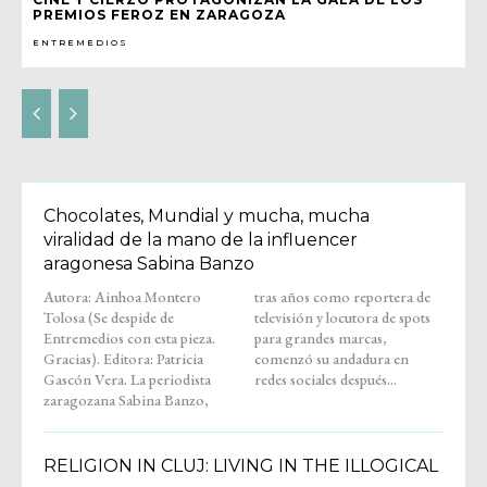
PREMIOS FEROZ EN ZARAGOZA
ENTREMEDIOS
Chocolates, Mundial y mucha, mucha
viralidad de la mano de la influencer
aragonesa Sabina Banzo
Autora: Ainhoa Montero
tras años como reportera de
Tolosa (Se despide de
televisión y locutora de spots
Entremedios con esta pieza.
para grandes marcas,
Gracias). Editora: Patricia
comenzó su andadura en
Gascón Vera. La periodista
redes sociales después...
zaragozana Sabina Banzo,
RELIGION IN CLUJ: LIVING IN THE ILLOGICAL