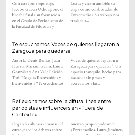
Con este fotorreportaje,
Letras y cierra también su
Jacobo García Ochoa pone el
etapa como colaborador de
broche final a su formación
Entremedios. Su trabajo nos
en el Grado de Periodismo de
traslada a...
la Facultad de Filosofía y
Te escuchamos. Voces de quienes llegaron a
Zaragoza para quedarse
Autoría: Denis Benito, Juan
Voces de quienes llegaron a
Huerta, Miriam Gavín, Laura
Zaragoza para quedarse”. Un
González y Ana Valle Edición:
espacio tranquilo, hecho para
Toñi Nogales Bienvenidos y
escuchar sin prisas y
bienvenidas a “Te escuchamos.
acercarnos a las...
Reflexionamos sobre la difusa línea entre
periodistas e influencers en «Fuera de
Contexto»
Llegan las últimas semanas del
nuestro propio podcast de
curso, pero los debates sobre
#Entremedios. Laura Jiménez,