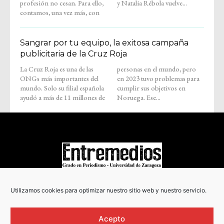
profesión no cesan. Para ello,
y Natalia Rébola vuelve...
contamos, una vez más, con
Sangrar por tu equipo, la exitosa campaña
publicitaria de la Cruz Roja
La Cruz Roja es una de las
personas en el mundo, pero
ONGs más importantes del
en 2023 tuvo problemas para
mundo. Solo su filial española
cumplir sus objetivos en
ayudó a más de 11 millones de
Noruega. Ese...
COPYRIGHT © 2022
Utilizamos cookies para optimizar nuestro sitio web y nuestro servicio.
Acepto