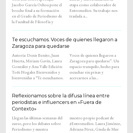
Jacobo García Ochoa pone el
etapa como colaborador de
broche final a su formación
Entremedios. Su trabajo nos
en el Grado de Periodismo de
traslada a...
la Facultad de Filosofía y
Te escuchamos. Voces de quienes llegaron a
Zaragoza para quedarse
Autoría: Denis Benito, Juan
Voces de quienes llegaron a
Huerta, Miriam Gavín, Laura
Zaragoza para quedarse”. Un
González y Ana Valle Edición:
espacio tranquilo, hecho para
Toñi Nogales Bienvenidos y
escuchar sin prisas y
bienvenidas a “Te escuchamos.
acercarnos a las...
Reflexionamos sobre la difusa línea entre
periodistas e influencers en «Fuera de
Contexto»
Llegan las últimas semanas del
nuestro propio podcast de
curso, pero los debates sobre
#Entremedios. Laura Jiménez,
Periodismo y nuestra
Adriana Pérez, Gisela de Mur