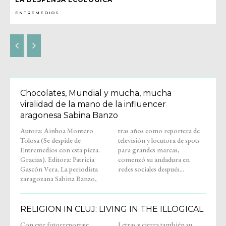
ENTREMEDIOS
Chocolates, Mundial y mucha, mucha
viralidad de la mano de la influencer
aragonesa Sabina Banzo
Autora: Ainhoa Montero
tras años como reportera de
Tolosa (Se despide de
televisión y locutora de spots
Entremedios con esta pieza.
para grandes marcas,
Gracias). Editora: Patricia
comenzó su andadura en
Gascón Vera. La periodista
redes sociales después...
zaragozana Sabina Banzo,
RELIGION IN CLUJ: LIVING IN THE ILLOGICAL
Con este fotorreportaje,
Letras y cierra también su