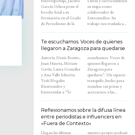
fotorreportaje, Jacobo
Letras y cierra también
García Ochoa pone el
su etapa como
broche final a su
colaborador de
formación en el Grado
Entremedios. Su
de Periodismo de la
trabajo nos traslada a...
Te escuchamos. Voces de quienes
llegaron a Zaragoza para quedarse
Autoría: Denis Benito,
escuchamos. Voces de
Juan Huerta, Miriam
quienes llegaron a
Gavín, Laura González
Zaragoza para
y Ana Valle Edición:
quedarse”. Un espacio
Toñi Nogales
tranquilo, hecho para
Bienvenidos y
escuchar sin prisas y
bienvenidas a “Te
acercarnos a las...
Reflexionamos sobre la difusa línea
entre periodistas e influencers en
«Fuera de Contexto»
Llegan las últimas
nuestro propio podcast