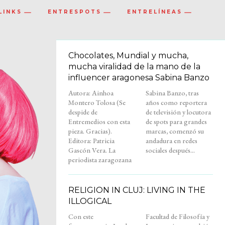
LINKS
ENTRESPOTS
ENTRELÍNEAS
Chocolates, Mundial y mucha,
mucha viralidad de la mano de la
influencer aragonesa Sabina Banzo
Autora: Ainhoa
Sabina Banzo, tras
Montero Tolosa (Se
años como reportera
despide de
de televisión y locutora
Entremedios con esta
de spots para grandes
pieza. Gracias).
marcas, comenzó su
Editora: Patricia
andadura en redes
Gascón Vera. La
sociales después...
periodista zaragozana
RELIGION IN CLUJ: LIVING IN THE
ILLOGICAL
Con este
Facultad de Filosofía y