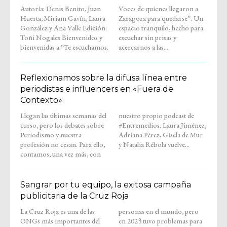
Autoría: Denis Benito, Juan
Voces de quienes llegaron a
Huerta, Miriam Gavín, Laura
Zaragoza para quedarse”. Un
González y Ana Valle Edición:
espacio tranquilo, hecho para
Toñi Nogales Bienvenidos y
escuchar sin prisas y
bienvenidas a “Te escuchamos.
acercarnos a las...
Reflexionamos sobre la difusa línea entre
periodistas e influencers en «Fuera de
Contexto»
Llegan las últimas semanas del
nuestro propio podcast de
curso, pero los debates sobre
#Entremedios. Laura Jiménez,
Periodismo y nuestra
Adriana Pérez, Gisela de Mur
profesión no cesan. Para ello,
y Natalia Rébola vuelve...
contamos, una vez más, con
Sangrar por tu equipo, la exitosa campaña
publicitaria de la Cruz Roja
La Cruz Roja es una de las
personas en el mundo, pero
ONGs más importantes del
en 2023 tuvo problemas para