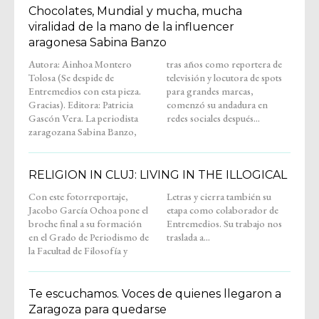
Chocolates, Mundial y mucha, mucha
viralidad de la mano de la influencer
aragonesa Sabina Banzo
Autora: Ainhoa Montero
tras años como reportera de
Tolosa (Se despide de
televisión y locutora de spots
Entremedios con esta pieza.
para grandes marcas,
Gracias). Editora: Patricia
comenzó su andadura en
Gascón Vera. La periodista
redes sociales después...
zaragozana Sabina Banzo,
RELIGION IN CLUJ: LIVING IN THE ILLOGICAL
Con este fotorreportaje,
Letras y cierra también su
Jacobo García Ochoa pone el
etapa como colaborador de
broche final a su formación
Entremedios. Su trabajo nos
en el Grado de Periodismo de
traslada a...
la Facultad de Filosofía y
Te escuchamos. Voces de quienes llegaron a
Zaragoza para quedarse