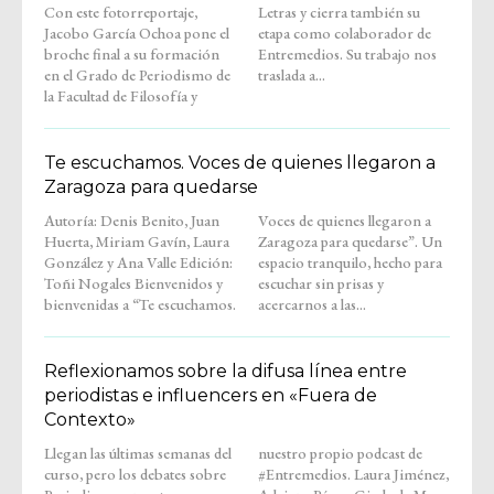
Con este fotorreportaje,
Letras y cierra también su
Jacobo García Ochoa pone el
etapa como colaborador de
broche final a su formación
Entremedios. Su trabajo nos
en el Grado de Periodismo de
traslada a...
la Facultad de Filosofía y
Te escuchamos. Voces de quienes llegaron a
Zaragoza para quedarse
Autoría: Denis Benito, Juan
Voces de quienes llegaron a
Huerta, Miriam Gavín, Laura
Zaragoza para quedarse”. Un
González y Ana Valle Edición:
espacio tranquilo, hecho para
Toñi Nogales Bienvenidos y
escuchar sin prisas y
bienvenidas a “Te escuchamos.
acercarnos a las...
Reflexionamos sobre la difusa línea entre
periodistas e influencers en «Fuera de
Contexto»
Llegan las últimas semanas del
nuestro propio podcast de
curso, pero los debates sobre
#Entremedios. Laura Jiménez,