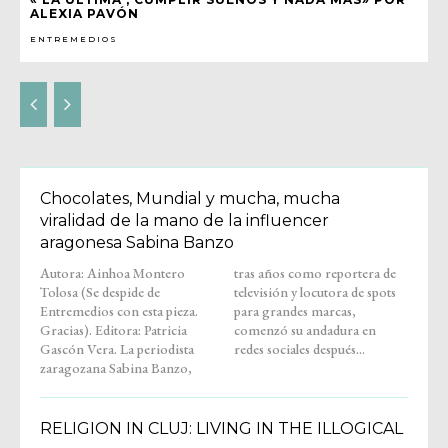
ALEXIA PAVÓN
ENTREMEDIOS
Chocolates, Mundial y mucha, mucha
viralidad de la mano de la influencer
aragonesa Sabina Banzo
Autora: Ainhoa Montero
tras años como reportera de
Tolosa (Se despide de
televisión y locutora de spots
Entremedios con esta pieza.
para grandes marcas,
Gracias). Editora: Patricia
comenzó su andadura en
Gascón Vera. La periodista
redes sociales después...
zaragozana Sabina Banzo,
RELIGION IN CLUJ: LIVING IN THE ILLOGICAL