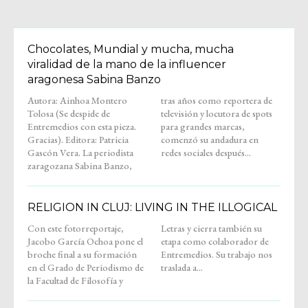
Chocolates, Mundial y mucha, mucha
viralidad de la mano de la influencer
aragonesa Sabina Banzo
Autora: Ainhoa Montero
tras años como reportera de
Tolosa (Se despide de
televisión y locutora de spots
Entremedios con esta pieza.
para grandes marcas,
Gracias). Editora: Patricia
comenzó su andadura en
Gascón Vera. La periodista
redes sociales después...
zaragozana Sabina Banzo,
RELIGION IN CLUJ: LIVING IN THE ILLOGICAL
Con este fotorreportaje,
Letras y cierra también su
Jacobo García Ochoa pone el
etapa como colaborador de
broche final a su formación
Entremedios. Su trabajo nos
en el Grado de Periodismo de
traslada a...
la Facultad de Filosofía y