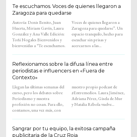
Te escuchamos. Voces de quienes llegaron a
Zaragoza para quedarse
Autoría: Denis Benito, Juan
Voces de quienes llegaron a
Huerta, Miriam Gavín, Laura
Zaragoza para quedarse”. Un
González y Ana Valle Edición:
espacio tranquilo, hecho para
Toñi Nogales Bienvenidos y
escuchar sin prisas y
bienvenidas a “Te escuchamos.
acercarnos a las...
Reflexionamos sobre la difusa línea entre
periodistas e influencers en «Fuera de
Contexto»
Llegan las últimas semanas del
nuestro propio podcast de
curso, pero los debates sobre
#Entremedios. Laura Jiménez,
Periodismo y nuestra
Adriana Pérez, Gisela de Mur
profesión no cesan. Para ello,
y Natalia Rébola vuelve...
contamos, una vez más, con
Sangrar por tu equipo, la exitosa campaña
publicitaria de la Cruz Roja