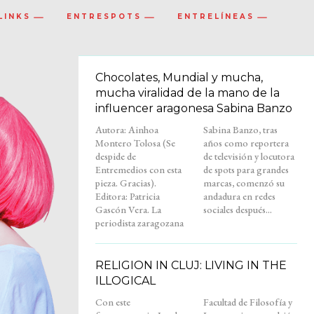
LINKS
ENTRESPOTS
ENTRELÍNEAS
Chocolates, Mundial y mucha,
mucha viralidad de la mano de la
influencer aragonesa Sabina Banzo
Autora: Ainhoa
Sabina Banzo, tras
Montero Tolosa (Se
años como reportera
despide de
de televisión y locutora
Entremedios con esta
de spots para grandes
pieza. Gracias).
marcas, comenzó su
Editora: Patricia
andadura en redes
Gascón Vera. La
sociales después...
periodista zaragozana
RELIGION IN CLUJ: LIVING IN THE
ILLOGICAL
Con este
Facultad de Filosofía y