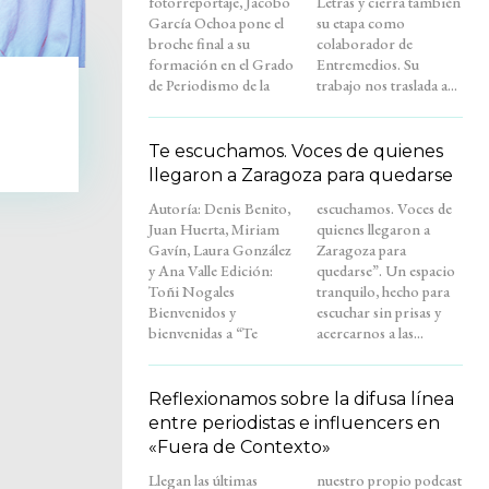
fotorreportaje, Jacobo
Letras y cierra también
García Ochoa pone el
su etapa como
broche final a su
colaborador de
formación en el Grado
Entremedios. Su
de Periodismo de la
trabajo nos traslada a...
Te escuchamos. Voces de quienes
llegaron a Zaragoza para quedarse
Autoría: Denis Benito,
escuchamos. Voces de
Juan Huerta, Miriam
quienes llegaron a
Gavín, Laura González
Zaragoza para
y Ana Valle Edición:
quedarse”. Un espacio
Toñi Nogales
tranquilo, hecho para
Bienvenidos y
escuchar sin prisas y
bienvenidas a “Te
acercarnos a las...
Reflexionamos sobre la difusa línea
entre periodistas e influencers en
«Fuera de Contexto»
Llegan las últimas
nuestro propio podcast