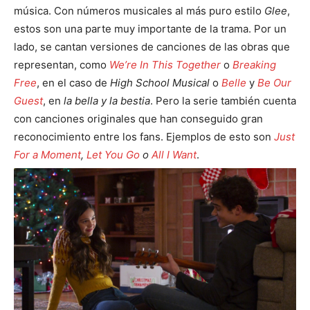
música. Con números musicales al más puro estilo
Glee
,
estos son una parte muy importante de la trama. Por un
lado, se cantan versiones de canciones de las obras que
representan, como
We’re In This Together
o
Breaking
Free
, en el caso de
High School Musical
o
Belle
y
Be Our
Guest
, en
la bella y la bestia
. Pero la serie también cuenta
con canciones originales que han conseguido gran
reconocimiento entre los fans. Ejemplos de esto son
Just
For a Moment
,
Let You Go
o
All I Want
.