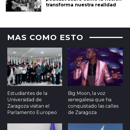
transforma nuestra realidad
MAS COMO ESTO
Estudiantes de la
Big Moon, la voz
Universidad de
senegalesa que ha
Zaragoza visitan el
conquistado las calles
Parlamento Europeo
de Zaragoza